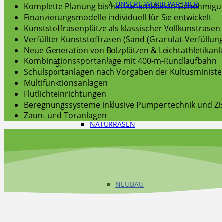
UNSERE WERBEPARTNER
Komplette Planung bis hin zur amtlichen Genehmig
Finanzierungsmodelle individuell für Sie entwickelt
Kunststoffrasenplätze als klassischer Vollkunstrasen
Verfüllter Kunststoffrasen (Sand (Granulat-Verfüllun
Neue Generation von Bolzplätzen & Leichtathletikan
Kombinationssportanlage mit 400-m-Rundlaufbahn
BELAGSARTEN
Schulsportanlagen nach Vorgaben der Kultusministe
Multifunktionsanlagen
Flutlichteinrichtungen
Beregnungssysteme inklusive Pumpentechnik und Zi
Zaun- und Toranlagen
NATURRASEN
NEUBAU