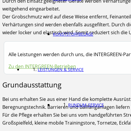
Durch den Einsatz geeigneter Geräte werden Verhärtungen
weitgehend eingearbeitet.
Der Grobschmutz wird auf diese Weise entfernt, Feinanteile
Verhärtungen sind werden ebenfalls ausgefiltert. Durch 
wieder locker und elastisch wird. Somit reduziert sich die 
KUNSTSTOFFBELÄGE
Alle Leistungen werden durch uns, die INTERGREEN-Par
Zu den INTERGREEN-Betrieben
LEISTUNGEN & SERVICE
Grundausstattung
Bei uns erhalten Sie aus einer Hand die komplette Ausrüstu
RUNDUM-SERVICE
Beregnungstechnik. Barrieren und Ballfanganlagen liefern
Für die Pflege erhalten Sie bei uns vom handgeführten S
Großspielfeld, kleine mobile Trainingstore, Tornetze, Eck