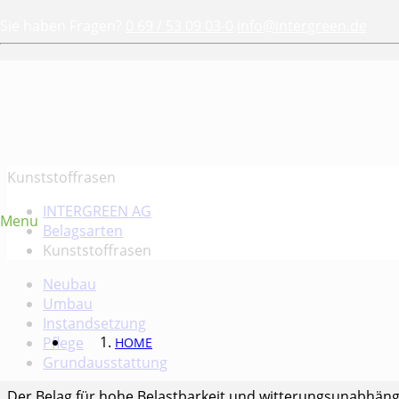
Sie haben Fragen?
0 69 / 53 09 03-0
info@intergreen.de
Kunststoffrasen
INTERGREEN AG
Menu
Belagsarten
Kunststoffrasen
Neubau
Umbau
Instandsetzung
Pflege
HOME
Grundausstattung
Der Belag für hohe Belastbarkeit und witterungsunabhän