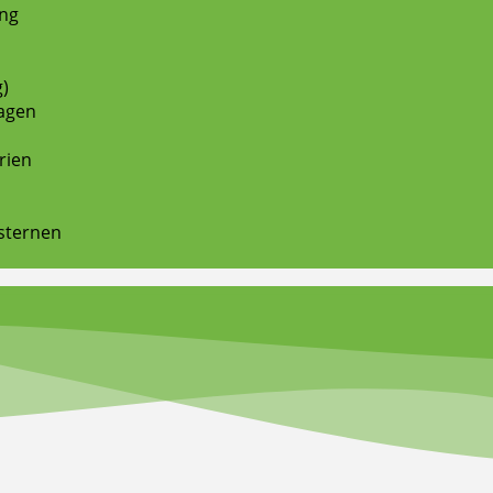
ung
g)
lagen
rien
sternen